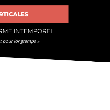
RTICALES
ARME INTEMPOREL
et pour longtemps »