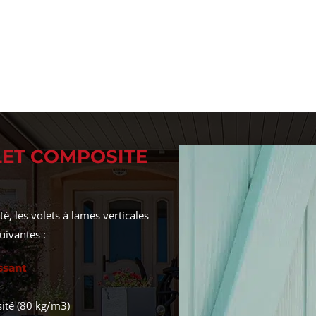
LET COMPOSITE
té, les volets à lames verticales
uivantes :
ssant
ité (80 kg/m3)