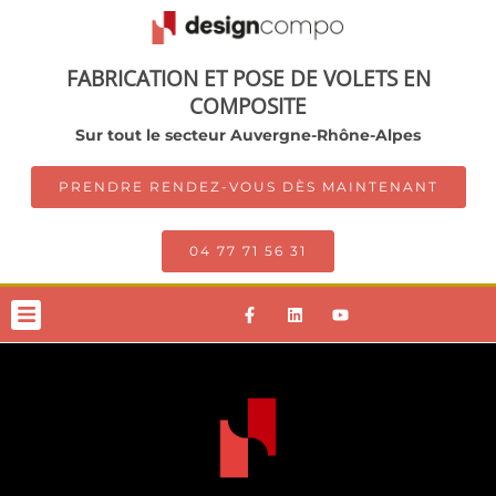
FABRICATION ET POSE DE VOLETS EN
COMPOSITE
Sur tout le secteur Auvergne-Rhône-Alpes
PRENDRE RENDEZ-VOUS DÈS MAINTENANT
04 77 71 56 31
LE VOLET COMPOSITE
NOS GAMMES DE VOLETS
ACTU / CONSEILS
PRENDRE RDV